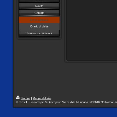
Novità
Contatti
Come arrivare
Orario di visite
Termini e condizioni
Stampa
|
Mappa del sito
© fisos.it - Fisioterapia & Osteopatia Via di Valle Muricana 0633616099 Roma Par