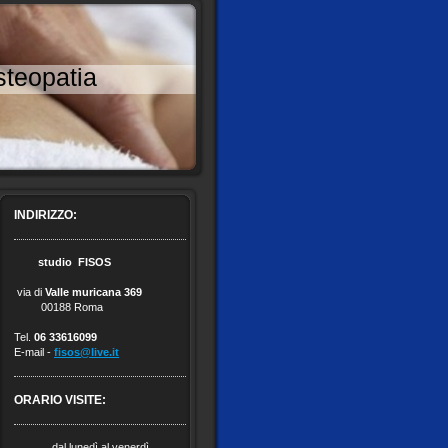
teopatia
INDIRIZZO:
studio FISOS
via di
Valle muricana
369
00188 Roma
Tel.
06 33616099
E-mail -
fisos@live.it
ORARIO VISITE:
dal lunedì al venerdì