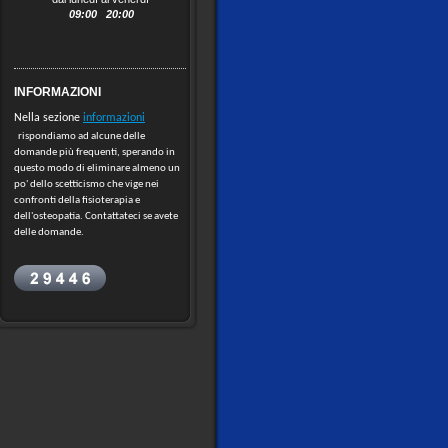
09:00 20:00
INFORMAZIONI
Nella sezione
informazioni
rispondiamo ad alcune delle
domande più frequenti, sperando in
questo modo di eliminare almeno un
po' dello scetticismo che vige nei
confronti della fisioterapia e
dell'osteopatia. Contattateci se avete
delle domande.