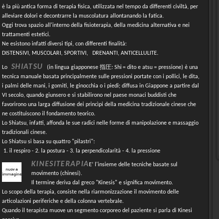
è la più antica forma di terapia fisica, utilizzata nel tempo da differenti civiltà, per
alleviare dolori e decontrarre la muscolatura allontanando la fatica.
Oggi trova spazio all'interno della fisioterapia, della medicina alternativa e nei
trattamenti estetici.
Ne esistono infatti diversi tipi, con differenti finalità:
DISTENSIVI, MUSCOLARI, SPORTIVI, DRENANTI, ANTICELLULITE.
SHIATSU
指圧
Lo
(in lingua giapponese
: Shi
= dito e atsu = pressione) è
una
tecnica manuale basata principalmente sulle pressioni portate con i pollici, le dita,
i palmi delle mani, i gomiti, le ginocchia o i piedi; diffusa in Giappone a partire dal
VI secolo, quando giunsero e si stabilirono nel paese monaci buddisti che
favorirono una larga diffusione dei princìpi della medicina tradizionale cinese che
ne costituiscono il fondamento teorico.
Lo Shiatsu, infatti, affonda le sue radici nelle forme di manipolazione e massaggio
tradizionali cinese.
Lo Shiatsu si basa su quattro "pilastri":
1. il respiro - 2. la postura - 3. la perpendicolarità - 4. la pressione
KINESITERAPIA
E’ l'insieme delle tecniche basate sul
movimento (chinesi).
Il termine deriva dal greco "Kinesis" e significa movimento.
Lo scopo della terapia, consiste nella riarmonizzazione il movimento delle
articolazioni periferiche e della colonna vertebrale.
Quando il terapista muove un segmento corporeo del paziente si parla di Kinesi