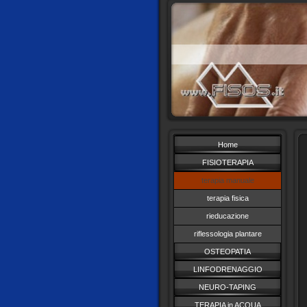
Home
FISIOTERAPIA
terapia manuale
terapia fisica
rieducazione
riflessologia plantare
OSTEOPATIA
LINFODRENAGGIO
NEURO-TAPING
TERAPIA in ACQUA